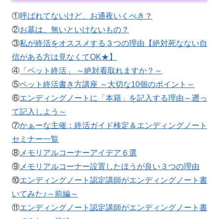
①
呼ばれてないけど、お通夜いくべき？
②
お墓は、無いといけないもの？
③
私が終活をオススメする３つの理由【絶対死なない自
信がある方は見なくてOK★】
④
「ペット終活」 ～絶対看取れますか？～
⑤
ペット終活書き方講座 ～大切な10個のポイント～
⑥
エンディングノートに「本籍」を記入する理由～遡っ
て記入しよう～
⑦
かぁーな主催：終活ガイド検定＆エンディングノート
セミナー一覧
⑧
メモリアルコーナーアイデア６選
⑨
メモリアルコーナー設置したほうが良い３つの理由
⑩
エンディングノート認定講師がエンディングノート書
いてみた♪～前編～
⑪
エンディングノート認定講師がエンディングノート書