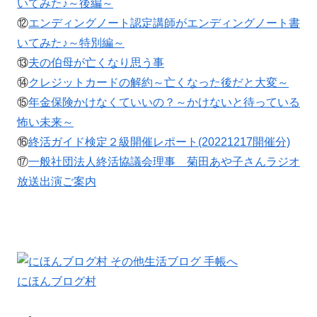
いてみた♪～後編～
⑫
エンディングノート認定講師がエンディングノート書
いてみた♪～特別編～
⑬
夫の伯母が亡くなり思う事
⑭
クレジットカードの解約～亡くなった後だと大変～
⑮
年金保険かけなくていいの？～かけないと待っている
怖い未来～
⑯
終活ガイド検定２級開催レポート(20221217開催分)
⑰
一般社団法人終活協議会理事 菊田あや子さんラジオ
放送出演ご案内
にほんブログ村