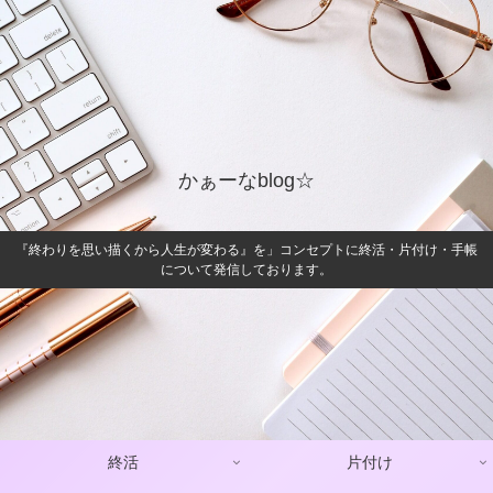
かぁーなblog☆
『終わりを思い描くから人生が変わる』を」コンセプトに終活・片付け・手帳
について発信しております。
終活
片付け