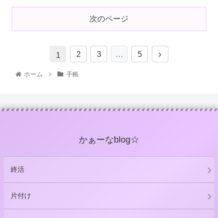
次のページ
2
3
…
5
1
ホーム
手帳
かぁーなblog☆
終活
片付け