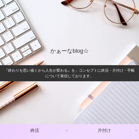
かぁーなblog☆
『終わりを思い描くから人生が変わる』を」コンセプトに終活・片付け・手帳
について発信しております。
終活
片付け