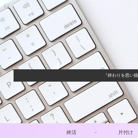
『終わりを思い描
終活
片付け