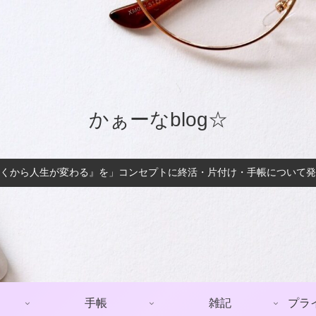
かぁーなblog☆
くから人生が変わる』を」コンセプトに終活・片付け・手帳について発
手帳
雑記
プラ