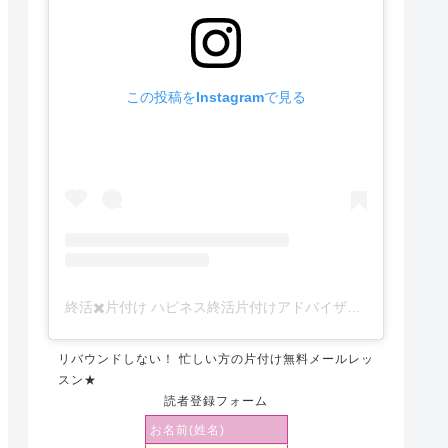
この投稿をInstagramで見る
終活✖️片付け ハピネス終活片付けアドバイザー かぁーな(@happiness_endingnote)がシェアした投稿
リバウンドしない！ 忙しい方の片付け無料メールレッ
スン★
読者登録フォーム
お名前(姓名)