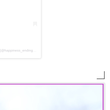
終活✖️片付け ハピネス終活片付けアドバイザー かぁーな(@happiness_endingnote)がシェアした投稿