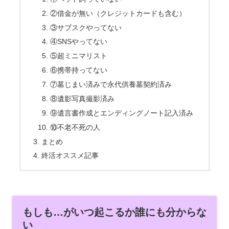
②借金が無い（クレジットカードも含む）
③サブスクやってない
④SNSやってない
⑤超ミニマリスト
⑥携帯持ってない
⑦墓じまい済みで永代供養墓契約済み
⑧遺影写真撮影済み
⑨遺言書作成とエンディングノート記入済み
⑩不老不死の人
まとめ
終活オススメ記事
もしも…がいつ起こるか誰にも分からな
い