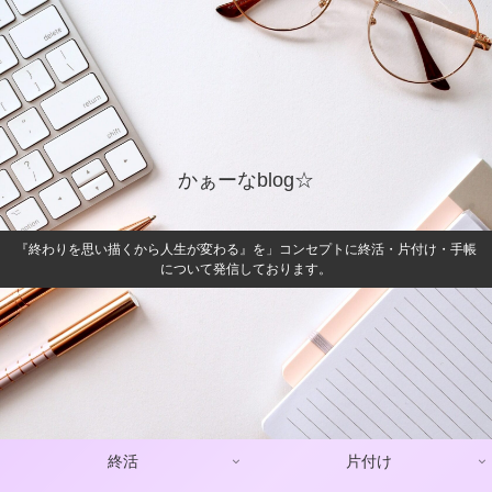
かぁーなblog☆
『終わりを思い描くから人生が変わる』を」コンセプトに終活・片付け・手帳
について発信しております。
終活
片付け